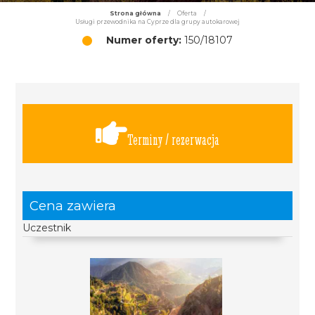
Strona główna
/
Oferta
/
Usługi przewodnika na Cyprze dla grupy autokarowej
Numer oferty:
150/18107
Terminy / rezerwacja
Cena zawiera
Uczestnik