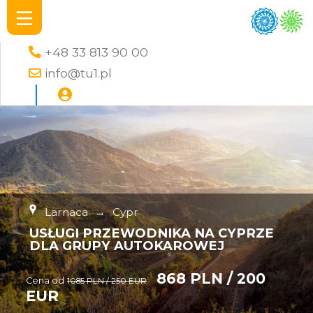
+48 33 813 90 00
info@tu1.pl
Larnaca
→
Cypr
USŁUGI PRZEWODNIKA NA CYPRZE
DLA GRUPY AUTOKAROWEJ
868 PLN / 200
Cena od
1085 PLN / 250 EUR
EUR