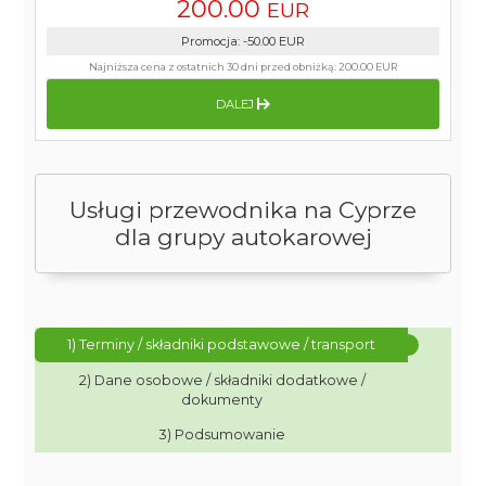
200.00
EUR
Promocja
:
-50.00
EUR
Najniższa cena z ostatnich 30 dni przed obniżką:
200.00 EUR
DALEJ
Usługi przewodnika na Cyprze
dla grupy autokarowej
1) Terminy / składniki podstawowe / transport
2) Dane osobowe / składniki dodatkowe /
dokumenty
3) Podsumowanie