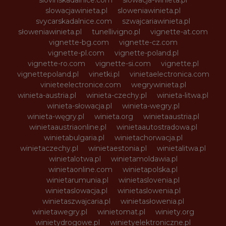
slowacjawinieta.pl
sloweniawinieta.pl
svycarskadalnice.com
szwajcariawinieta.pl
słoweniawinieta.pl
tunellivigno.pl
vignette-at.com
vignette-bg.com
vignette-cz.com
vignette-pl.com
vignette-poland.pl
vignette-ro.com
vignette-si.com
vignette.pl
vignettepoland.pl
vinetki.pl
vinietaelectronica.com
vinieteelectronice.com
wegrywinieta.pl
winieta-austria.pl
winieta-czechy.pl
winieta-litwa.pl
winieta-słowacja.pl
winieta-wegry.pl
winieta-węgry.pl
winieta.org
winietaaustria.pl
winietaaustriaonline.pl
winietaautostradowa.pl
winietabulgaria.pl
winietachorwacja.pl
winietaczechy.pl
winietaestonia.pl
winietalitwa.pl
winietalotwa.pl
winietamoldawia.pl
winietaonline.com
winietapolska.pl
winietarumunia.pl
winietaslovenia.pl
winietaslowacja.pl
winietaslowenia.pl
winietaszwajcaria.pl
winietasłowenia.pl
winietawegry.pl
winietomat.pl
winiety.org
winietydrogowe.pl
winietyelektroniczne.pl