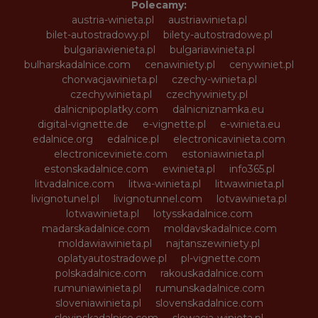
Polecamy:
austria-winieta.pl
austriawinieta.pl
bilet-autostradowy.pl
bilety-autostradowe.pl
bulgariawienieta.pl
bulgariawinieta.pl
bulharskadalnice.com
cenawiniety.pl
cenywiniet.pl
chorwacjawinieta.pl
czechy-winieta.pl
czechywinieta.pl
czechywiniety.pl
dalnicnipoplatky.com
dalnicniznamka.eu
digital-vignette.de
e-vignette.pl
e-winieta.eu
edalnice.org
edalnice.pl
electronicavinieta.com
electroniceviniete.com
estoniawinieta.pl
estonskadalnice.com
ewinieta.pl
info365.pl
litvadalnice.com
litwa-winieta.pl
litwawinieta.pl
livignotunel.pl
livignotunnel.com
lotvawinieta.pl
lotwawinieta.pl
lotysskadalnice.com
madarskadalnice.com
moldavskadalnice.com
moldawiawinieta.pl
najtanszewiniety.pl
oplatyautostradowe.pl
pl-vignette.com
polskadalnice.com
rakouskadalnice.com
rumuniawinieta.pl
rumunskadalnice.com
sloveniawinieta.pl
slovenskadalnice.com
slovinskadalnice.com
slowacja-winieta.pl