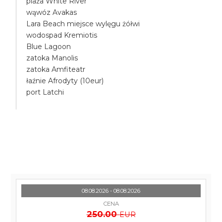
plaża White River
wąwóz Avakas
Lara Beach miejsce wylęgu żółwi
wodospad Kremiotis
Blue Lagoon
zatoka Manolis
zatoka Amfiteatr
łaźnie Afrodyty (10eur)
port Latchi
08.08.2026 - 08.08.2026
CENA
250.00
EUR