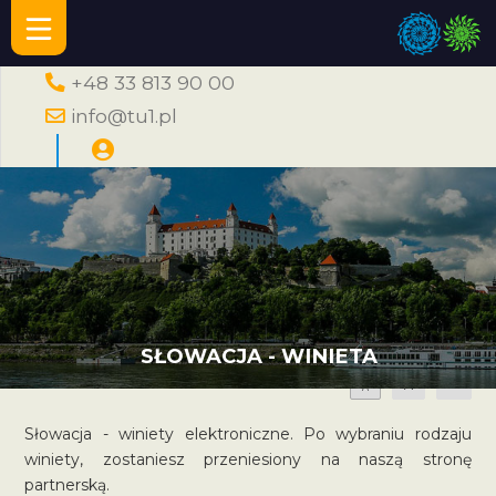
+48 33 813 90 00
info@tu1.pl
SŁOWACJA - WINIETA
A
A
A
Słowacja - winiety elektroniczne. Po wybraniu rodzaju
winiety, zostaniesz przeniesiony na naszą stronę
partnerską.