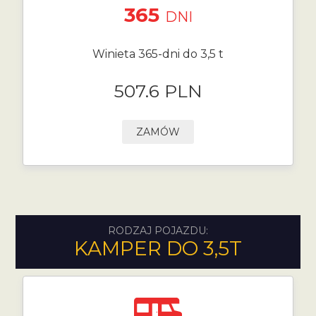
365
DNI
Winieta 365-dni do 3,5 t
507.6 PLN
ZAMÓW
RODZAJ POJAZDU:
KAMPER DO 3,5T