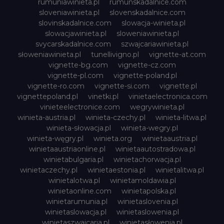
rumuniawinieta.pl
rumunskadalnice.com
sloveniawinieta.pl
slovenskadalnice.com
slovinskadalnice.com
slowacja-winieta.pl
slowacjawinieta.pl
sloweniawinieta.pl
svycarskadalnice.com
szwajcariawinieta.pl
słoweniawinieta.pl
tunellivigno.pl
vignette-at.com
vignette-bg.com
vignette-cz.com
vignette-pl.com
vignette-poland.pl
vignette-ro.com
vignette-si.com
vignette.pl
vignettepoland.pl
vinetki.pl
vinietaelectronica.com
vinieteelectronice.com
wegrywinieta.pl
winieta-austria.pl
winieta-czechy.pl
winieta-litwa.pl
winieta-słowacja.pl
winieta-wegry.pl
winieta-węgry.pl
winieta.org
winietaaustria.pl
winietaaustriaonline.pl
winietaautostradowa.pl
winietabulgaria.pl
winietachorwacja.pl
winietaczechy.pl
winietaestonia.pl
winietalitwa.pl
winietalotwa.pl
winietamoldawia.pl
winietaonline.com
winietapolska.pl
winietarumunia.pl
winietaslovenia.pl
winietaslowacja.pl
winietaslowenia.pl
winietaszwajcaria.pl
winietasłowenia.pl