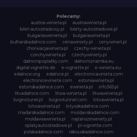
Polecamy:
austria-winieta.pl
austriawinieta.pl
bilet-autostradowy.pl
bilety-autostradowe.pl
bulgariawienieta.pl
bulgariawinieta.pl
bulharskadalnice.com
cenawiniety.pl
cenywiniet.pl
chorwacjawinieta.pl
czechy-winieta.pl
czechywinieta.pl
czechywiniety.pl
dalnicnipoplatky.com
dalnicniznamka.eu
digital-vignette.de
e-vignette.pl
e-winieta.eu
edalnice.org
edalnice.pl
electronicavinieta.com
electroniceviniete.com
estoniawinieta.pl
estonskadalnice.com
ewinieta.pl
info365.pl
litvadalnice.com
litwa-winieta.pl
litwawinieta.pl
livignotunel.pl
livignotunnel.com
lotvawinieta.pl
lotwawinieta.pl
lotysskadalnice.com
madarskadalnice.com
moldavskadalnice.com
moldawiawinieta.pl
najtanszewiniety.pl
oplatyautostradowe.pl
pl-vignette.com
polskadalnice.com
rakouskadalnice.com