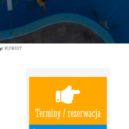
y:
91/18107
Terminy / rezerwacja