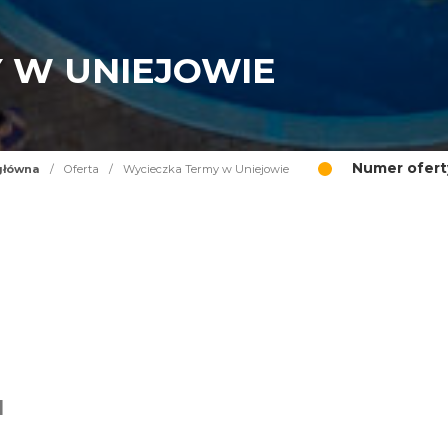
 W UNIEJOWIE
Numer ofert
główna
/
Oferta
/
Wycieczka Termy w Uniejowie
I