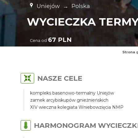
Uniejów
→
Polska
WYCIECZKA TERMY
67 PLN
Cena od
Strona 
NASZE CELE
kompleks basenowo-termalny Uniejów
zamek arcybiskupów gnieźnieńskich
XIV wieczna kolegiata Wniebowzięcia NMP
HARMONOGRAM WYCIECZK