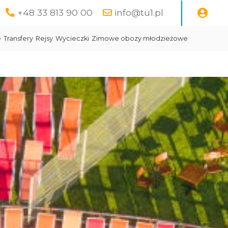
+48 33 813 90 00
info@tu1.pl
e
Transfery
Rejsy
Wycieczki
Zimowe obozy młodzieżowe