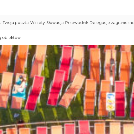
t
Twoja poczta
Winiety
Słowacja
Przewodnik
Delegacje zagraniczn
g obiektów