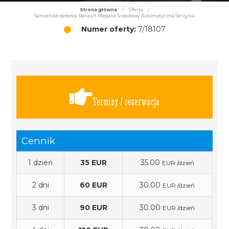
Strona główna
/
Oferta
/
Samochód osobowy Renault Megane 5-osobowy Automatyczna Skrzynia
Numer oferty:
7/18107
Terminy / rezerwacja
Cennik
1 dzień
35 EUR
35.00
EUR /dzień
2 dni
60 EUR
30.00
EUR /dzień
3 dni
90 EUR
30.00
EUR /dzień