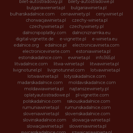
bilet-autostradowy.pl
bilety-autostradowe.pl
bulgariawienieta.pl
bulgariawinieta.pl
bulharskadalnice.com
cenawiniety.pl
cenywiniet.pl
chorwacjawinieta.pl
czechy-winieta.pl
czechywinieta.pl
czechywiniety.pl
dalnicnipoplatky.com
dalnicniznamka.eu
digital-vignette.de
e-vignette.pl
e-winieta.eu
edalnice.org
edalnice.pl
electronicavinieta.com
electroniceviniete.com
estoniawinieta.pl
estonskadalnice.com
ewinieta.pl
info365.pl
litvadalnice.com
litwa-winieta.pl
litwawinieta.pl
livignotunel.pl
livignotunnel.com
lotvawinieta.pl
lotwawinieta.pl
lotysskadalnice.com
madarskadalnice.com
moldavskadalnice.com
moldawiawinieta.pl
najtanszewiniety.pl
oplatyautostradowe.pl
pl-vignette.com
polskadalnice.com
rakouskadalnice.com
rumuniawinieta.pl
rumunskadalnice.com
sloveniawinieta.pl
slovenskadalnice.com
slovinskadalnice.com
slowacja-winieta.pl
slowacjawinieta.pl
sloweniawinieta.pl
svycarskadalnice.com
szwajcariawinieta.pl