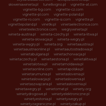
słoweniawinieta.pl
tunellivigno.pl
vignette-at.com
vignette-bg.com
vignette-cz.com
vignette-pl.com
vignette-poland.pl
vignette-ro.com
vignette-si.com
vignette.pl
vignettepoland.pl
vinetki.pl
vinietaelectronica.com
vinieteelectronice.com
wegrywinieta.pl
winieta-austria.pl
winieta-czechy.pl
winieta-litwa.pl
winieta-słowacja.pl
winieta-wegry.pl
winieta-węgry.pl
winieta.org
winietaaustria.pl
winietaaustriaonline.pl
winietaautostradowa.pl
winietabulgaria.pl
winietachorwacja.pl
winietaczechy.pl
winietaestonia.pl
winietalitwa.pl
winietalotwa.pl
winietamoldawia.pl
winietaonline.com
winietapolska.pl
winietarumunia.pl
winietaslovenia.pl
winietaslowacja.pl
winietaslowenia.pl
winietaszwajcaria.pl
winietasłowenia.pl
winietawegry.pl
winietomat.pl
winiety.org
winietydrogowe.pl
winietyelektroniczne.pl
winietyestonia.pl
winietywegry.pl
winietyzagraniczne.pl
winietyzakup.pl