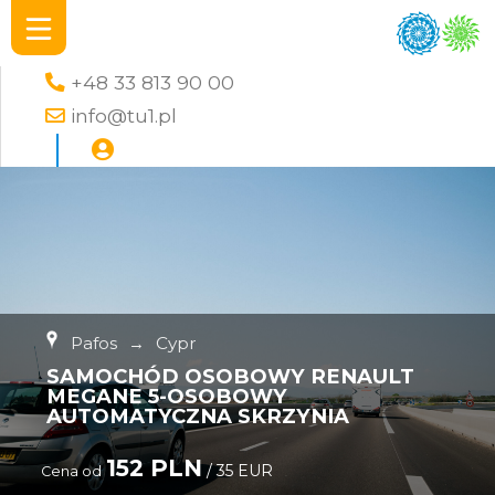
+48 33 813 90 00
info@tu1.pl
Pafos
→
Cypr
SAMOCHÓD OSOBOWY RENAULT
MEGANE 5-OSOBOWY
AUTOMATYCZNA SKRZYNIA
152 PLN
/ 35 EUR
Cena od