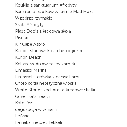
Kouklia z sanktuarium Afrodyty
Karmienie osiołków w farmie Mad Maxa
Wzgórze rzymskie
Skała Afrodyty
Plaża Dog's z kredową skałą
Pisouri
Klif Cape Aspro
Kurion stanowisko archeologiczne
Kurion Beach
Kolossi średniowieczny zamek
Limassol Marina
Limassol starówka z parasolkami
Choroikoitia neolityczna wioska
White Stones znakomite kredowe skałki
Governor's Beach
Kato Dris
degustacja w winiarni
Lefkara
Larnaka meczet Tekkeli