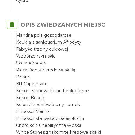
Cypru.
OPIS ZWIEDZANYCH MIEJSC
Mandria pola gospodarcze
Kouklia z sanktuarium Afrodyty
Fabryka trzciny cukrowej
Wzgórze rzymskie
Skała Afrodyty
Plaża Dog's z kredową skałą
Pisouri
Klif Cape Aspro
Kurion stanowisko archeologiczne
Kurion Beach
Kolossi średniowieczny zamek
Limassol Marina
Limassol starówka z parasolkami
Choroikoitia neolityczna wioska
White Stones znakomite kredowe skałki