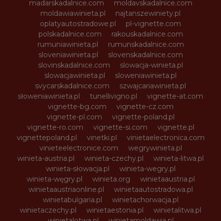
madarskadalnice.com
moldavskadalnice.com
moldawiawinieta.pl
najtanszewiniety.pl
oplatyautostradowe.pl
pl-vignette.com
polskadalnice.com
rakouskadalnice.com
rumuniawinieta.pl
rumunskadalnice.com
sloveniawinieta.pl
slovenskadalnice.com
slovinskadalnice.com
slowacja-winieta.pl
slowacjawinieta.pl
sloweniawinieta.pl
svycarskadalnice.com
szwajcariawinieta.pl
słoweniawinieta.pl
tunellivigno.pl
vignette-at.com
vignette-bg.com
vignette-cz.com
vignette-pl.com
vignette-poland.pl
vignette-ro.com
vignette-si.com
vignette.pl
vignettepoland.pl
vinetki.pl
vinietaelectronica.com
vinieteelectronice.com
wegrywinieta.pl
winieta-austria.pl
winieta-czechy.pl
winieta-litwa.pl
winieta-słowacja.pl
winieta-wegry.pl
winieta-węgry.pl
winieta.org
winietaaustria.pl
winietaaustriaonline.pl
winietaautostradowa.pl
winietabulgaria.pl
winietachorwacja.pl
winietaczechy.pl
winietaestonia.pl
winietalitwa.pl
winietalotwa.pl
winietamoldawia.pl