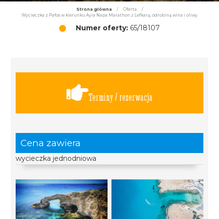
Strona główna
/
Oferta
/
Wycieczka z Pafos w kierunku Ayia Napa Marathon z Lefkarą, odrobiną wina i oliwy
Numer oferty:
65/18107
Terminy / rezerwacja
Cena zawiera
wycieczka jednodniowa