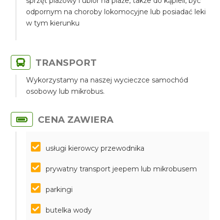
sprzęt plażowy i ubiór na plaże, także do kąpieli, być
odpornym na choroby lokomocyjne lub posiadać leki
w tym kierunku
TRANSPORT
Wykorzystamy na naszej wycieczce samochód
osobowy lub mikrobus.
CENA ZAWIERA
usługi kierowcy przewodnika
prywatny transport jeepem lub mikrobusem
parkingi
butelka wody