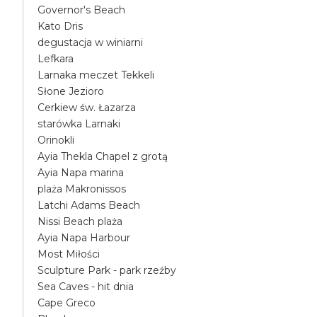
Governor's Beach
Kato Dris
degustacja w winiarni
Lefkara
Larnaka meczet Tekkeli
Słone Jezioro
Cerkiew św. Łazarza
starówka Larnaki
Orinokli
Ayia Thekla Chapel z grotą
Ayia Napa marina
plaża Makronissos
Latchi Adams Beach
Nissi Beach plaża
Ayia Napa Harbour
Most Miłości
Sculpture Park - park rzeźby
Sea Caves - hit dnia
Cape Greco