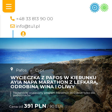
+48 33 813 90 00
info@tu1.pl
Pafos
→
Cypr
WYCIECZKA Z PAFOS W KIERUNKU
AYIA NAPA MARATHON Z LEFKARĄ,
ODROBINĄ WINA I OLIWY
Najbardziej wypasiony program Marathon po Cyprze tylko dla
podróżników
391 PLN
/ 90 EUR
Cena od