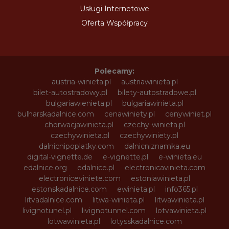
Usługi Internetowe
Oferta Współpracy
Polecamy:
austria-winieta.pl
austriawinieta.pl
bilet-autostradowy.pl
bilety-autostradowe.pl
bulgariawienieta.pl
bulgariawinieta.pl
bulharskadalnice.com
cenawiniety.pl
cenywiniet.pl
chorwacjawinieta.pl
czechy-winieta.pl
czechywinieta.pl
czechywiniety.pl
dalnicnipoplatky.com
dalnicniznamka.eu
digital-vignette.de
e-vignette.pl
e-winieta.eu
edalnice.org
edalnice.pl
electronicavinieta.com
electroniceviniete.com
estoniawinieta.pl
estonskadalnice.com
ewinieta.pl
info365.pl
litvadalnice.com
litwa-winieta.pl
litwawinieta.pl
livignotunel.pl
livignotunnel.com
lotvawinieta.pl
lotwawinieta.pl
lotysskadalnice.com