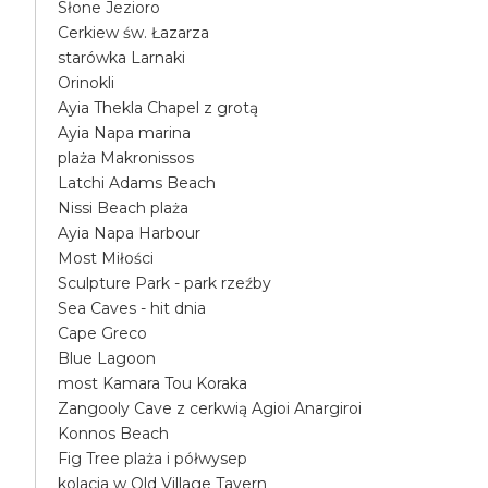
Słone Jezioro
Cerkiew św. Łazarza
starówka Larnaki
Orinokli
Ayia Thekla Chapel z grotą
Ayia Napa marina
plaża Makronissos
Latchi Adams Beach
Nissi Beach plaża
Ayia Napa Harbour
Most Miłości
Sculpture Park - park rzeźby
Sea Caves - hit dnia
Cape Greco
Blue Lagoon
most Kamara Tou Koraka
Zangooly Cave z cerkwią Agioi Anargiroi
Konnos Beach
Fig Tree plaża i półwysep
kolacja w Old Village Tavern