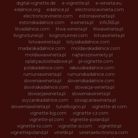
digital-vignette.de
e-vignette.pl
e-winieta.eu
edalnice.org
edalnice.pl
electronicavinieta.com
electroniceviniete.com
estoniawinieta.pl
estonskadalnice.com
ewinieta.pl
info365.pl
litvadalnice.com
litwa-winieta.pl
litwawinieta.pl
livignotunel.pl
livignotunnel.com
lotvawinieta.pl
lotwawinieta.pl
lotysskadalnice.com
madarskadalnice.com
moldavskadalnice.com
moldawiawinieta.pl
najtanszewiniety.pl
oplatyautostradowe.pl
pl-vignette.com
polskadalnice.com
rakouskadalnice.com
rumuniawinieta.pl
rumunskadalnice.com
sloveniawinieta.pl
slovenskadalnice.com
slovinskadalnice.com
slowacja-winieta.pl
slowacjawinieta.pl
sloweniawinieta.pl
svycarskadalnice.com
szwajcariawinieta.pl
słoweniawinieta.pl
tunellivigno.pl
vignette-at.com
vignette-bg.com
vignette-cz.com
vignette-pl.com
vignette-poland.pl
vignette-ro.com
vignette-si.com
vignette.pl
vignettepoland.pl
vinetki.pl
vinietaelectronica.com