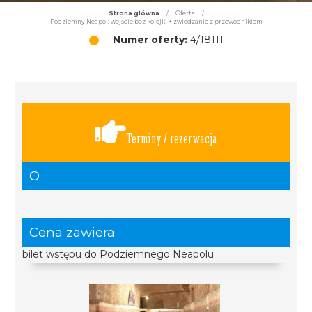
Strona główna
/
Oferta
/
Podziemny Neapol: wejście bez kolejki + zwiedzanie z przewodnikiem
Numer oferty:
4/18111
Terminy / rezerwacja
O
Cena zawiera
bilet wstępu do Podziemnego Neapolu