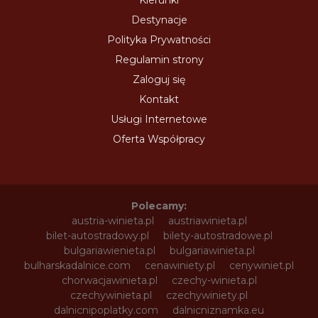
Kierunki
Destynacje
Polityka Prywatności
Regulamin strony
Zaloguj się
Kontakt
Usługi Internetowe
Oferta Współpracy
Polecamy:
austria-winieta.pl
austriawinieta.pl
bilet-autostradowy.pl
bilety-autostradowe.pl
bulgariawienieta.pl
bulgariawinieta.pl
bulharskadalnice.com
cenawiniety.pl
cenywiniet.pl
chorwacjawinieta.pl
czechy-winieta.pl
czechywinieta.pl
czechywiniety.pl
dalnicnipoplatky.com
dalnicniznamka.eu