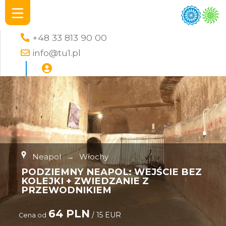
+48 33 813 90 00
info@tu1.pl
Neapol
→
Włochy
PODZIEMNY NEAPOL: WEJŚCIE BEZ
KOLEJKI + ZWIEDZANIE Z
PRZEWODNIKIEM
64 PLN
/ 15 EUR
Cena od