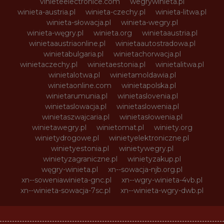
vinieteelectronice.com
wegrywinieta.pl
winieta-austria.pl
winieta-czechy.pl
winieta-litwa.pl
winieta-słowacja.pl
winieta-wegry.pl
winieta-węgry.pl
winieta.org
winietaaustria.pl
winietaaustriaonline.pl
winietaautostradowa.pl
winietabulgaria.pl
winietachorwacja.pl
winietaczechy.pl
winietaestonia.pl
winietalitwa.pl
winietalotwa.pl
winietamoldawia.pl
winietaonline.com
winietapolska.pl
winietarumunia.pl
winietaslovenia.pl
winietaslowacja.pl
winietaslowenia.pl
winietaszwajcaria.pl
winietasłowenia.pl
winietawegry.pl
winietomat.pl
winiety.org
winietydrogowe.pl
winietyelektroniczne.pl
winietyestonia.pl
winietywegry.pl
winietyzagraniczne.pl
winietyzakup.pl
węgry-winieta.pl
xn--sowacja-njb.org.pl
xn--soweniawinieta-gnc.pl
xn--wgry-winieta-4vb.pl
xn--winieta-sowacja-7sc.pl
xn--winieta-wgry-dwb.pl