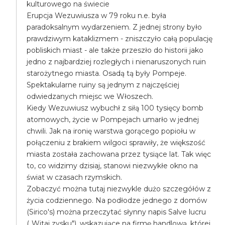
kulturowego na świecie
Erupcja Wezuwiusza w 79 roku n.e. była
paradoksalnym wydarzeniem. Z jednej strony było
prawdziwym kataklizmem - zniszczyło całą populację
pobliskich miast - ale także przeszło do historii jako
jedno z najbardziej rozległych i nienaruszonych ruin
starożytnego miasta. Osadą tą były Pompeje.
Spektakularne ruiny są jednym z najczęściej
odwiedzanych miejsc we Włoszech.
Kiedy Wezuwiusz wybuchł z siłą 100 tysięcy bomb
atomowych, życie w Pompejach umarło w jednej
chwili. Jak na ironię warstwa gorącego popiołu w
połączeniu z brakiem wilgoci sprawiły, że większość
miasta została zachowana przez tysiące lat. Tak więc
to, co widzimy dzisiaj, stanowi niezwykłe okno na
świat w czasach rzymskich.
Zobaczyć można tutaj niezwykle dużo szczegółów z
życia codziennego. Na podłodze jednego z domów
(Sirico's) można przeczytać słynny napis Salve lucru
(„Witaj zysku"), wskazujące na firmę handlową, której