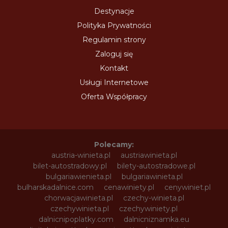
Destynacje
Polityka Prywatności
Regulamin strony
Zaloguj się
Kontakt
Usługi Internetowe
Oferta Współpracy
Polecamy:
austria-winieta.pl
austriawinieta.pl
bilet-autostradowy.pl
bilety-autostradowe.pl
bulgariawienieta.pl
bulgariawinieta.pl
bulharskadalnice.com
cenawiniety.pl
cenywiniet.pl
chorwacjawinieta.pl
czechy-winieta.pl
czechywinieta.pl
czechywiniety.pl
dalnicnipoplatky.com
dalnicniznamka.eu