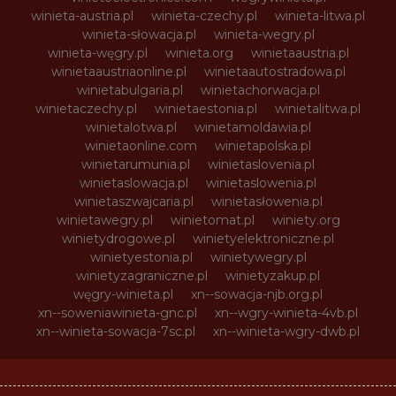
winieta-austria.pl
winieta-czechy.pl
winieta-litwa.pl
winieta-słowacja.pl
winieta-wegry.pl
winieta-węgry.pl
winieta.org
winietaaustria.pl
winietaaustriaonline.pl
winietaautostradowa.pl
winietabulgaria.pl
winietachorwacja.pl
winietaczechy.pl
winietaestonia.pl
winietalitwa.pl
winietalotwa.pl
winietamoldawia.pl
winietaonline.com
winietapolska.pl
winietarumunia.pl
winietaslovenia.pl
winietaslowacja.pl
winietaslowenia.pl
winietaszwajcaria.pl
winietasłowenia.pl
winietawegry.pl
winietomat.pl
winiety.org
winietydrogowe.pl
winietyelektroniczne.pl
winietyestonia.pl
winietywegry.pl
winietyzagraniczne.pl
winietyzakup.pl
węgry-winieta.pl
xn--sowacja-njb.org.pl
xn--soweniawinieta-gnc.pl
xn--wgry-winieta-4vb.pl
xn--winieta-sowacja-7sc.pl
xn--winieta-wgry-dwb.pl