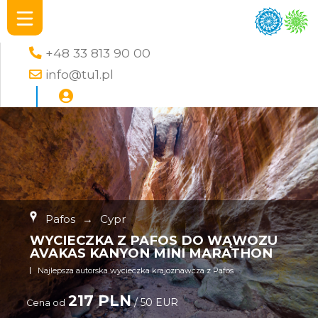
+48 33 813 90 00
info@tu1.pl
Pafos
→
Cypr
WYCIECZKA Z PAFOS DO WĄWOZU
AVAKAS KANYON MINI MARATHON
Najlepsza autorska wycieczka krajoznawcza z Pafos
217 PLN
/ 50 EUR
Cena od