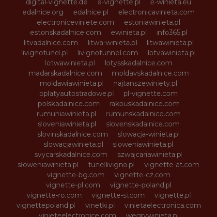
digital-vignette.de
e-vignette.pl
e-winieta.eu
edalnice.org
edalnice.pl
electronicavinieta.com
electroniceviniete.com
estoniawinieta.pl
estonskadalnice.com
ewinieta.pl
info365.pl
litvadalnice.com
litwa-winieta.pl
litwawinieta.pl
livignotunel.pl
livignotunnel.com
lotvawinieta.pl
lotwawinieta.pl
lotysskadalnice.com
madarskadalnice.com
moldavskadalnice.com
moldawiawinieta.pl
najtanszewiniety.pl
oplatyautostradowe.pl
pl-vignette.com
polskadalnice.com
rakouskadalnice.com
rumuniawinieta.pl
rumunskadalnice.com
sloveniawinieta.pl
slovenskadalnice.com
slovinskadalnice.com
slowacja-winieta.pl
slowacjawinieta.pl
sloweniawinieta.pl
svycarskadalnice.com
szwajcariawinieta.pl
słoweniawinieta.pl
tunellivigno.pl
vignette-at.com
vignette-bg.com
vignette-cz.com
vignette-pl.com
vignette-poland.pl
vignette-ro.com
vignette-si.com
vignette.pl
vignettepoland.pl
vinetki.pl
vinietaelectronica.com
vinieteelectronice.com
wegrywinieta.pl