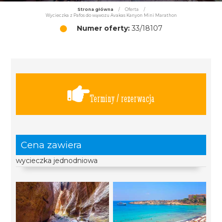
Strona główna
/
Oferta
/
Wycieczka z Pafos do wąwozu Avakas Kanyon Mini Marathon
Numer oferty:
33/18107
Terminy / rezerwacja
Cena zawiera
wycieczka jednodniowa