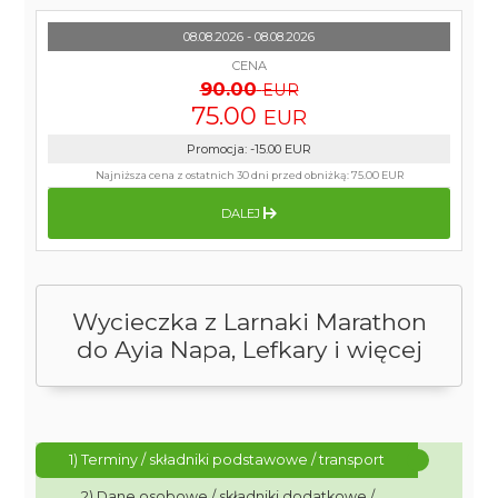
08.08.2026 - 08.08.2026
CENA
90.00
EUR
75.00
EUR
Promocja
:
-15.00
EUR
Najniższa cena z ostatnich 30 dni przed obniżką:
75.00 EUR
DALEJ
Wycieczka z Larnaki Marathon
do Ayia Napa, Lefkary i więcej
1) Terminy / składniki podstawowe / transport
2) Dane osobowe / składniki dodatkowe /