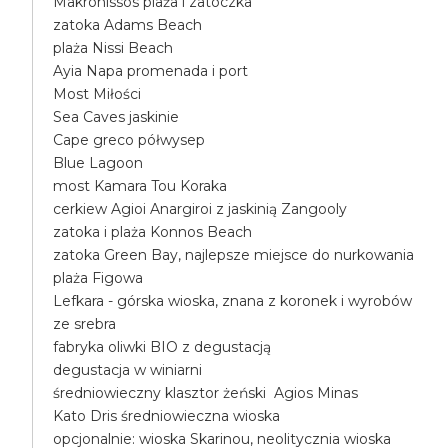
Makronissos plaża i zatoczka
zatoka Adams Beach
plaża Nissi Beach
Ayia Napa promenada i port
Most Miłości
Sea Caves jaskinie
Cape greco półwysep
Blue Lagoon
most Kamara Tou Koraka
cerkiew Agioi Anargiroi z jaskinią Zangooly
zatoka i plaża Konnos Beach
zatoka Green Bay, najlepsze miejsce do nurkowania
plaża Figowa
Lefkara - górska wioska, znana z koronek i wyrobów
ze srebra
fabryka oliwki BIO z degustacją
degustacja w winiarni
średniowieczny klasztor żeński Agios Minas
Kato Dris średniowieczna wioska
opcjonalnie: wioska Skarinou, neolitycznia wioska