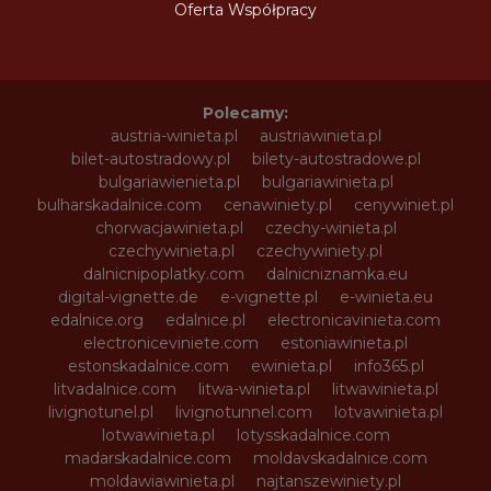
Oferta Współpracy
Polecamy:
austria-winieta.pl
austriawinieta.pl
bilet-autostradowy.pl
bilety-autostradowe.pl
bulgariawienieta.pl
bulgariawinieta.pl
bulharskadalnice.com
cenawiniety.pl
cenywiniet.pl
chorwacjawinieta.pl
czechy-winieta.pl
czechywinieta.pl
czechywiniety.pl
dalnicnipoplatky.com
dalnicniznamka.eu
digital-vignette.de
e-vignette.pl
e-winieta.eu
edalnice.org
edalnice.pl
electronicavinieta.com
electroniceviniete.com
estoniawinieta.pl
estonskadalnice.com
ewinieta.pl
info365.pl
litvadalnice.com
litwa-winieta.pl
litwawinieta.pl
livignotunel.pl
livignotunnel.com
lotvawinieta.pl
lotwawinieta.pl
lotysskadalnice.com
madarskadalnice.com
moldavskadalnice.com
moldawiawinieta.pl
najtanszewiniety.pl