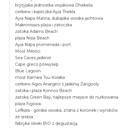
brytyjska jednostka wojskowa Dhekelia
cerkiew i kapliczka Ayia Thekla
Ayia Napa Marina, dubajska wioska jachtowa
Makronissos plaża i zatoczka
zatoka Adams Beach
plaża Nissi Beach
Ayia Napa promenada i port
Most Miłości
Sea Caves jaskinie
Cape greco półwysep
Blue Lagoon
most Kamara Tou Koraka
cerkiew Agioi Anargiroi z jaskinią Zangooly
zatoka i plaża Konnos Beach
zatoka Green Bay, najlepsze miejsce do nurkowania
plaża Figowa
Lefkara - górska wioska, znana z koronek i wyrobów
ze srebra
fabryka oliwki BIO z degustacją