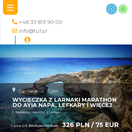
+48 33 813 90 00
info@tu1.pl
Larnaca
→
Cypr
WYCIECZKA Z LARNAKI MARATHON
DO AYIA NAPA, LEFKARY I WIĘCEJ
Najlepszy marathn z Larnaki
326 PLN / 75 EUR
Cena od
391 PLN / 90 EUR