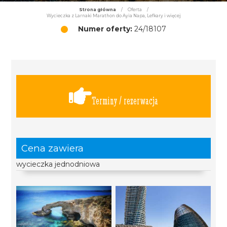
Strona główna
/
Oferta
/
Wycieczka z Larnaki Marathon do Ayia Napa, Lefkary i więcej
Numer oferty:
24/18107
Terminy / rezerwacja
Cena zawiera
wycieczka jednodniowa