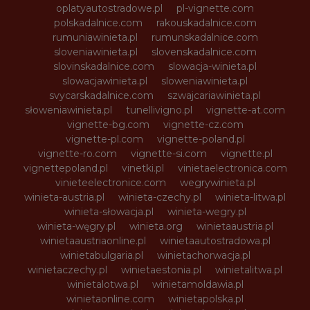
oplatyautostradowe.pl
pl-vignette.com
polskadalnice.com
rakouskadalnice.com
rumuniawinieta.pl
rumunskadalnice.com
sloveniawinieta.pl
slovenskadalnice.com
slovinskadalnice.com
slowacja-winieta.pl
slowacjawinieta.pl
sloweniawinieta.pl
svycarskadalnice.com
szwajcariawinieta.pl
słoweniawinieta.pl
tunellivigno.pl
vignette-at.com
vignette-bg.com
vignette-cz.com
vignette-pl.com
vignette-poland.pl
vignette-ro.com
vignette-si.com
vignette.pl
vignettepoland.pl
vinetki.pl
vinietaelectronica.com
vinieteelectronice.com
wegrywinieta.pl
winieta-austria.pl
winieta-czechy.pl
winieta-litwa.pl
winieta-słowacja.pl
winieta-wegry.pl
winieta-węgry.pl
winieta.org
winietaaustria.pl
winietaaustriaonline.pl
winietaautostradowa.pl
winietabulgaria.pl
winietachorwacja.pl
winietaczechy.pl
winietaestonia.pl
winietalitwa.pl
winietalotwa.pl
winietamoldawia.pl
winietaonline.com
winietapolska.pl