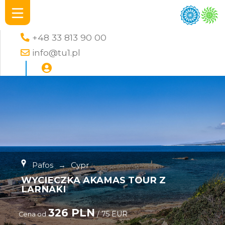
+48 33 813 90 00
info@tu1.pl
Pafos
→
Cypr
WYCIECZKA AKAMAS TOUR Z
LARNAKI
326 PLN
/ 75 EUR
Cena od