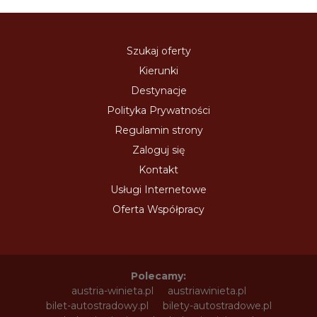
Szukaj oferty
Kierunki
Destynacje
Polityka Prywatności
Regulamin strony
Zaloguj się
Kontakt
Usługi Internetowe
Oferta Współpracy
Polecamy:
austria-winieta.pl
austriawinieta.pl
bilet-autostradowy.pl
bilety-autostradowe.pl