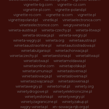
vignette-bg.com
vignette-cz.com
vignette-pl.com
vignette-poland.pl
vignette-ro.com
vignette-si.com
vignette.pl
vignettepoland.pl
vinetki.pl
vinietaelectronica.com
vinieteelectronice.com
wegrywinieta.pl
winieta-austria.pl
winieta-czechy.pl
winieta-litwa.pl
winieta-słowacja.pl
winieta-wegry.pl
winieta-węgry.pl
winieta.org
winietaaustria.pl
winietaaustriaonline.pl
winietaautostradowa.pl
winietabulgaria.pl
winietachorwacja.pl
winietaczechy.pl
winietaestonia.pl
winietalitwa.pl
winietalotwa.pl
winietamoldawia.pl
winietaonline.com
winietapolska.pl
winietarumunia.pl
winietaslovenia.pl
winietaslowacja.pl
winietaslowenia.pl
winietaszwajcaria.pl
winietasłowenia.pl
winietawegry.pl
winietomat.pl
winiety.org
winietydrogowe.pl
winietyelektroniczne.pl
winietyestonia.pl
winietywegry.pl
winietyzagraniczne.pl
winietyzakup.pl
węgry-winieta.pl
xn--sowacja-njb.org.pl