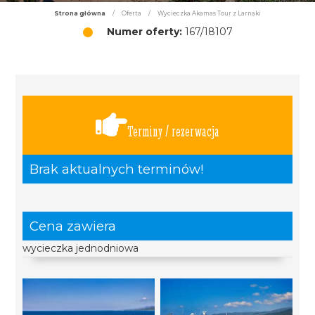
Strona główna
/
Oferta
/
Wycieczka Akamas Tour z Larnaki
Numer oferty:
167/18107
Terminy / rezerwacja
Brak aktualnych terminów!
Cena zawiera
wycieczka jednodniowa