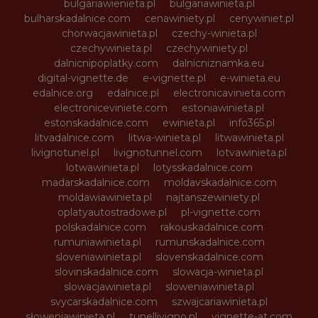
bulgariawienieta.pl
bulgariawinieta.pl
bulharskadalnice.com
cenawiniety.pl
cenywiniet.pl
chorwacjawinieta.pl
czechy-winieta.pl
czechywinieta.pl
czechywiniety.pl
dalnicnipoplatky.com
dalnicniznamka.eu
digital-vignette.de
e-vignette.pl
e-winieta.eu
edalnice.org
edalnice.pl
electronicavinieta.com
electroniceviniete.com
estoniawinieta.pl
estonskadalnice.com
ewinieta.pl
info365.pl
litvadalnice.com
litwa-winieta.pl
litwawinieta.pl
livignotunel.pl
livignotunnel.com
lotvawinieta.pl
lotwawinieta.pl
lotysskadalnice.com
madarskadalnice.com
moldavskadalnice.com
moldawiawinieta.pl
najtanszewiniety.pl
oplatyautostradowe.pl
pl-vignette.com
polskadalnice.com
rakouskadalnice.com
rumuniawinieta.pl
rumunskadalnice.com
sloveniawinieta.pl
slovenskadalnice.com
slovinskadalnice.com
slowacja-winieta.pl
slowacjawinieta.pl
sloweniawinieta.pl
svycarskadalnice.com
szwajcariawinieta.pl
słoweniawinieta.pl
tunellivigno.pl
vignette-at.com