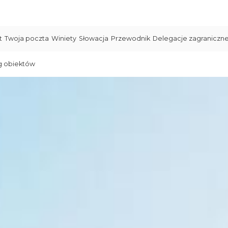
t
Twoja poczta
Winiety
Słowacja
Przewodnik
Delegacje zagraniczn
g obiektów