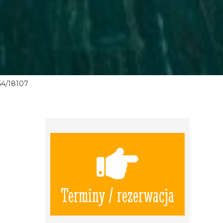
64/18107
Terminy / rezerwacja