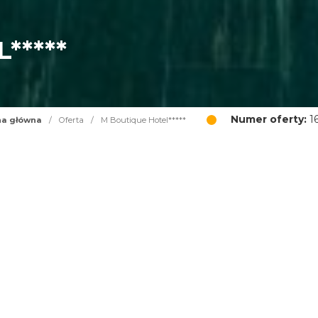
*****
Numer oferty:
1
na główna
/
Oferta
/
M Boutique Hotel*****