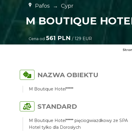
Pafos
→
Cypr
M BOUTIQUE HOTEL
561 PLN
/ 129 EUR
Cena od
Stro
NAZWA OBIEKTU
M Boutique Hotel*****
STANDARD
M Boutique Hotel***** pięciogwiazdkowy ze SPA
Hotel tylko dla Dorosłych