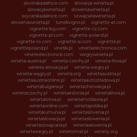
slovinskadalnice.com
slowacja-winieta.pl
slowacjawinieta.pl
sloweniawinieta.pl
svycarskadalnice.com
szwajcariawinieta.pl
słoweniawinieta.pl
tunellivigno.pl
vignette-at.com
vignette-bg.com
vignette-cz.com
vignette-pl.com
vignette-poland.pl
vignette-ro.com
vignette-si.com
vignette.pl
vignettepoland.pl
vinetki.pl
vinietaelectronica.com
vinieteelectronice.com
wegrywinieta.pl
winieta-austria.pl
winieta-czechy.pl
winieta-litwa.pl
winieta-słowacja.pl
winieta-wegry.pl
winieta-węgry.pl
winieta.org
winietaaustria.pl
winietaaustriaonline.pl
winietaautostradowa.pl
winietabulgaria.pl
winietachorwacja.pl
winietaczechy.pl
winietaestonia.pl
winietalitwa.pl
winietalotwa.pl
winietamoldawia.pl
winietaonline.com
winietapolska.pl
winietarumunia.pl
winietaslovenia.pl
winietaslowacja.pl
winietaslowenia.pl
winietaszwajcaria.pl
winietasłowenia.pl
winietawegry.pl
winietomat.pl
winiety.org