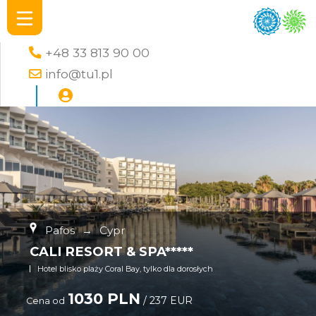
+48 33 813 90 00
info@tu1.pl
Pafos
→
Cypr
CALI RESORT & SPA*****
Hotel blisko plaży Coral Bay, tylko dla dorosłych
1030 PLN
/ 237 EUR
Cena od