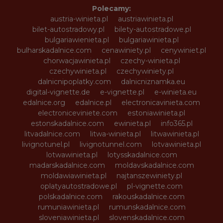
Polecamy:
austria-winieta.pl
austriawinieta.pl
bilet-autostradowy.pl
bilety-autostradowe.pl
bulgariawienieta.pl
bulgariawinieta.pl
bulharskadalnice.com
cenawiniety.pl
cenywiniet.pl
chorwacjawinieta.pl
czechy-winieta.pl
czechywinieta.pl
czechywiniety.pl
dalnicnipoplatky.com
dalnicniznamka.eu
digital-vignette.de
e-vignette.pl
e-winieta.eu
edalnice.org
edalnice.pl
electronicavinieta.com
electroniceviniete.com
estoniawinieta.pl
estonskadalnice.com
ewinieta.pl
info365.pl
litvadalnice.com
litwa-winieta.pl
litwawinieta.pl
livignotunel.pl
livignotunnel.com
lotvawinieta.pl
lotwawinieta.pl
lotysskadalnice.com
madarskadalnice.com
moldavskadalnice.com
moldawiawinieta.pl
najtanszewiniety.pl
oplatyautostradowe.pl
pl-vignette.com
polskadalnice.com
rakouskadalnice.com
rumuniawinieta.pl
rumunskadalnice.com
sloveniawinieta.pl
slovenskadalnice.com