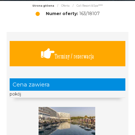
Strona główna
/
Oferta
/
Cali Resort & Spa*****
Numer oferty:
163/18107
Terminy / rezerwacja
Cena zawiera
pokój