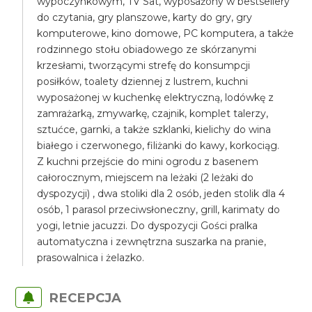
wypoczynkowym, TV Sat, wyposażony w bestsellery
do czytania, gry planszowe, karty do gry, gry
komputerowe, kino domowe, PC komputera, a także
rodzinnego stołu obiadowego ze skórzanymi
krzesłami, tworzącymi strefę do konsumpcji
posiłków, toalety dziennej z lustrem, kuchni
wyposażonej w kuchenkę elektryczną, lodówkę z
zamrażarką, zmywarkę, czajnik, komplet talerzy,
sztućce, garnki, a także szklanki, kielichy do wina
białego i czerwonego, filiżanki do kawy, korkociąg.
Z kuchni przejście do mini ogrodu z basenem
całorocznym, miejscem na leżaki (2 leżaki do
dyspozycji) , dwa stoliki dla 2 osób, jeden stolik dla 4
osób, 1 parasol przeciwsłoneczny, grill, karimaty do
yogi, letnie jacuzzi. Do dyspozycji Gości pralka
automatyczna i zewnętrzna suszarka na pranie,
prasowalnica i żelazko.
RECEPCJA