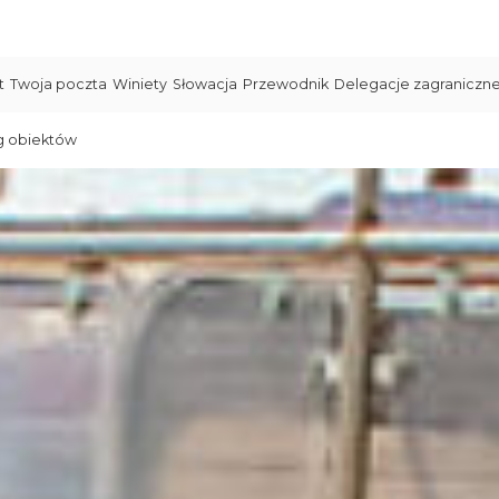
t
Twoja poczta
Winiety
Słowacja
Przewodnik
Delegacje zagraniczn
g obiektów