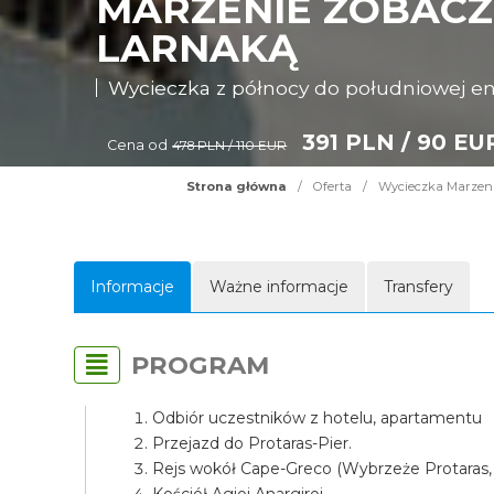
MARZENIE ZOBACZY
LARNAKĄ
Wycieczka z północy do południowej e
391 PLN / 90 EU
Cena od
478 PLN / 110 EUR
Strona główna
/
Oferta
/
Wycieczka Marzenie
Informacje
Ważne informacje
Transfery
PROGRAM
Odbiór uczestników z hotelu, apartamentu
Przejazd do Protaras-Pier.
Rejs wokół Cape-Greco (Wybrzeże Protaras,