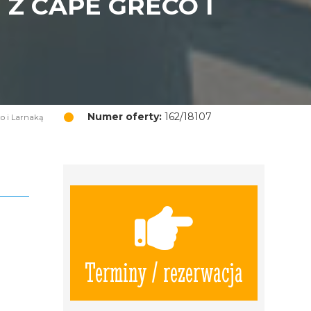
Z CAPE GRECO I
Numer oferty:
162/18107
co i Larnaką
Terminy / rezerwacja