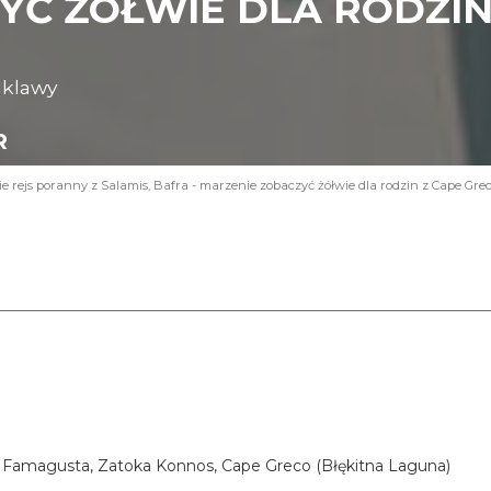
Ć ŻÓŁWIE DLA RODZIN 
nklawy
R
 rejs poranny z Salamis, Bafra - marzenie zobaczyć żółwie dla rodzin z Cape Gre
 Famagusta, Zatoka Konnos, Cape Greco (Błękitna Laguna)