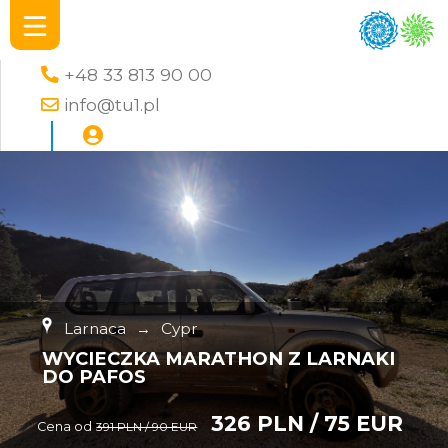
+48 33 813 90 00
info@tu1.pl
Larnaca
→
Cypr
WYCIECZKA MARATHON Z LARNAKI
DO PAFOS
326 PLN / 75 EUR
Cena od
391 PLN / 90 EUR