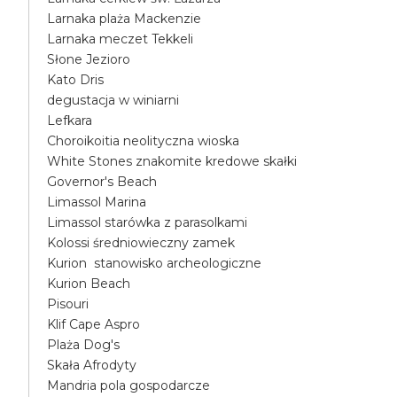
Larnaka plaża Mackenzie
Larnaka meczet Tekkeli
Słone Jezioro
Kato Dris
degustacja w winiarni
Lefkara
Choroikoitia neolityczna wioska
White Stones znakomite kredowe skałki
Governor's Beach
Limassol Marina
Limassol starówka z parasolkami
Kolossi średniowieczny zamek
Kurion stanowisko archeologiczne
Kurion Beach
Pisouri
Klif Cape Aspro
Plaża Dog's
Skała Afrodyty
Mandria pola gospodarcze