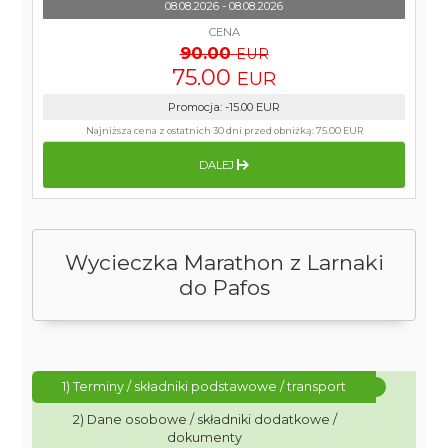
08.08.2026 - 08.08.2026
CENA
90.00
EUR
75.00
EUR
Promocja
:
-15.00
EUR
Najniższa cena z ostatnich 30 dni przed obniżką:
75.00 EUR
DALEJ
Wycieczka Marathon z Larnaki
do Pafos
1) Terminy / składniki podstawowe / transport
2) Dane osobowe / składniki dodatkowe /
dokumenty