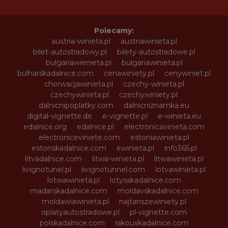
Polecamy:
austria-winieta.pl
austriawinieta.pl
bilet-autostradowy.pl
bilety-autostradowe.pl
bulgariawienieta.pl
bulgariawinieta.pl
bulharskadalnice.com
cenawiniety.pl
cenywiniet.pl
chorwacjawinieta.pl
czechy-winieta.pl
czechywinieta.pl
czechywiniety.pl
dalnicnipoplatky.com
dalnicniznamka.eu
digital-vignette.de
e-vignette.pl
e-winieta.eu
edalnice.org
edalnice.pl
electronicavinieta.com
electroniceviniete.com
estoniawinieta.pl
estonskadalnice.com
ewinieta.pl
info365.pl
litvadalnice.com
litwa-winieta.pl
litwawinieta.pl
livignotunel.pl
livignotunnel.com
lotvawinieta.pl
lotwawinieta.pl
lotysskadalnice.com
madarskadalnice.com
moldavskadalnice.com
moldawiawinieta.pl
najtanszewiniety.pl
oplatyautostradowe.pl
pl-vignette.com
polskadalnice.com
rakouskadalnice.com