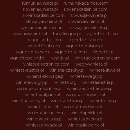
rumuniawinieta.pl
rumunskadalnice.com
sloveniawinieta.pl
slovenskadalnice.com
slovinskadalnice.com
slowacja-winieta.pl
slowacjawinieta.pl
sloweniawinieta.pl
svycarskadalnice.com
szwajcariawinieta.pl
słoweniawinieta.pl
tunellivigno.pl
vignette-at.com
vignette-bg.com
vignette-cz.com
vignette-pl.com
vignette-poland.pl
vignette-ro.com
vignette-si.com
vignette.pl
vignettepoland.pl
vinetki.pl
vinietaelectronica.com
vinieteelectronice.com
wegrywinieta.pl
winieta-austria.pl
winieta-czechy.pl
winieta-litwa.pl
winieta-słowacja.pl
winieta-wegry.pl
winieta-węgry.pl
winieta.org
winietaaustria.pl
winietaaustriaonline.pl
winietaautostradowa.pl
winietabulgaria.pl
winietachorwacja.pl
winietaczechy.pl
winietaestonia.pl
winietalitwa.pl
winietalotwa.pl
winietamoldawia.pl
winietaonline.com
winietapolska.pl
winietarumunia.pl
winietaslovenia.pl
winietaslowacja.pl
winietaslowenia.pl