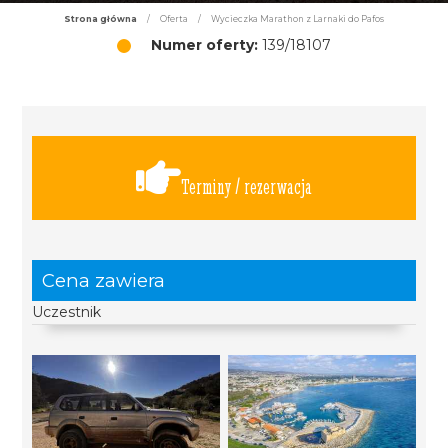
Strona główna
/
Oferta
/
Wycieczka Marathon z Larnaki do Pafos
Numer oferty:
139/18107
Terminy / rezerwacja
Cena zawiera
Uczestnik