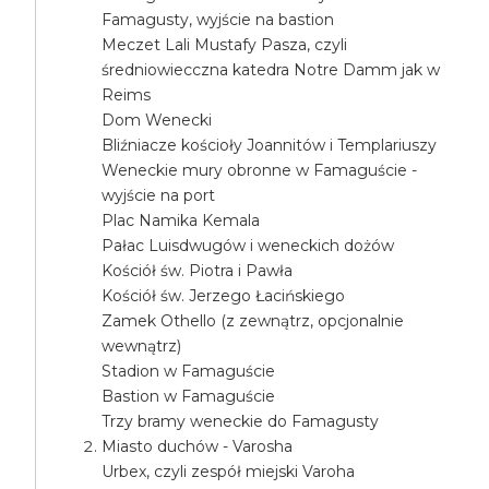
Famagusty, wyjście na bastion
Meczet Lali Mustafy Pasza, czyli
średniowiecczna katedra Notre Damm jak w
Reims
Dom Wenecki
Bliźniacze kościoły Joannitów i Templariuszy
Weneckie mury obronne w Famaguście -
wyjście na port
Plac Namika Kemala
Pałac Luisdwugów i weneckich dożów
Kościół św. Piotra i Pawła
Kościół św. Jerzego Łacińskiego
Zamek Othello (z zewnątrz, opcjonalnie
wewnątrz)
Stadion w Famaguście
Bastion w Famaguście
Trzy bramy weneckie do Famagusty
Miasto duchów - Varosha
Urbex, czyli zespół miejski Varoha