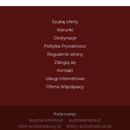
Szukaj oferty
Kierunki
Destynacje
Polityka Prywatności
Regulamin strony
Zaloguj się
Kontakt
Usługi Internetowe
Oferta Współpracy
Polecamy:
austria-winieta.pl
austriawinieta.pl
bilet-autostradowy.pl
bilety-autostradowe.pl