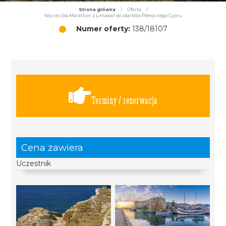
Strona główna
/
Oferta
/
Wycieczka Marathon z Limassol do skarbów Północnego Cypru
Numer oferty:
138/18107
Terminy / rezerwacja
Cena zawiera
Uczestnik