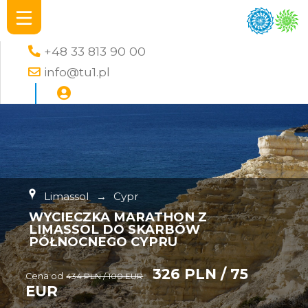
+48 33 813 90 00
info@tu1.pl
Limassol
→
Cypr
WYCIECZKA MARATHON Z
LIMASSOL DO SKARBÓW
PÓŁNOCNEGO CYPRU
326 PLN / 75
Cena od
434 PLN / 100 EUR
EUR