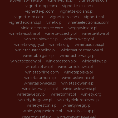
słoweniawinieta.pl
tunellivigno.pl
vignette-at.com
vignette-bg.com
vignette-cz.com
vignette-pl.com
vignette-poland.pl
vignette-ro.com
vignette-si.com
vignette.pl
vignettepoland.pl
vinetki.pl
vinietaelectronica.com
vinieteelectronice.com
wegrywinieta.pl
winieta-austria.pl
winieta-czechy.pl
winieta-litwa.pl
winieta-słowacja.pl
winieta-wegry.pl
winieta-węgry.pl
winieta.org
winietaaustria.pl
winietaaustriaonline.pl
winietaautostradowa.pl
winietabulgaria.pl
winietachorwacja.pl
winietaczechy.pl
winietaestonia.pl
winietalitwa.pl
winietalotwa.pl
winietamoldawia.pl
winietaonline.com
winietapolska.pl
winietarumunia.pl
winietaslovenia.pl
winietaslowacja.pl
winietaslowenia.pl
winietaszwajcaria.pl
winietasłowenia.pl
winietawegry.pl
winietomat.pl
winiety.org
winietydrogowe.pl
winietyelektroniczne.pl
winietyestonia.pl
winietywegry.pl
winietyzagraniczne.pl
winietyzakup.pl
węgry-winieta.pl
xn--sowacja-njb.org.pl