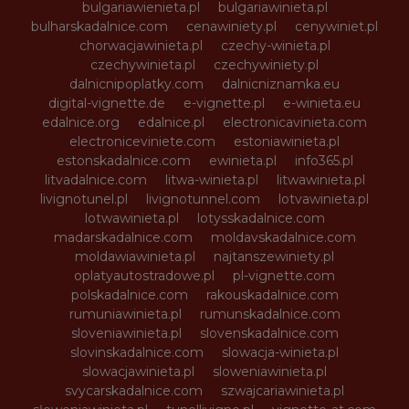
bulgariawienieta.pl
bulgariawinieta.pl
bulharskadalnice.com
cenawiniety.pl
cenywiniet.pl
chorwacjawinieta.pl
czechy-winieta.pl
czechywinieta.pl
czechywiniety.pl
dalnicnipoplatky.com
dalnicniznamka.eu
digital-vignette.de
e-vignette.pl
e-winieta.eu
edalnice.org
edalnice.pl
electronicavinieta.com
electroniceviniete.com
estoniawinieta.pl
estonskadalnice.com
ewinieta.pl
info365.pl
litvadalnice.com
litwa-winieta.pl
litwawinieta.pl
livignotunel.pl
livignotunnel.com
lotvawinieta.pl
lotwawinieta.pl
lotysskadalnice.com
madarskadalnice.com
moldavskadalnice.com
moldawiawinieta.pl
najtanszewiniety.pl
oplatyautostradowe.pl
pl-vignette.com
polskadalnice.com
rakouskadalnice.com
rumuniawinieta.pl
rumunskadalnice.com
sloveniawinieta.pl
slovenskadalnice.com
slovinskadalnice.com
slowacja-winieta.pl
slowacjawinieta.pl
sloweniawinieta.pl
svycarskadalnice.com
szwajcariawinieta.pl