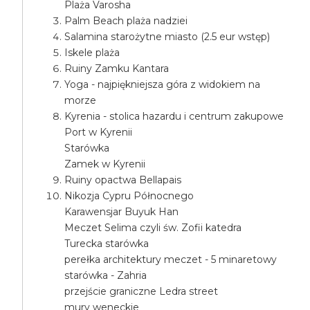
Plaża Varosha
Palm Beach plaża nadziei
Salamina starożytne miasto (2.5 eur wstęp)
Iskele plaża
Ruiny Zamku Kantara
Yoga - najpiękniejsza góra z widokiem na
morze
Kyrenia - stolica hazardu i centrum zakupowe
Port w Kyrenii
Starówka
Zamek w Kyrenii
Ruiny opactwa Bellapais
Nikozja Cypru Północnego
Karawensjar Buyuk Han
Meczet Selima czyli św. Zofii katedra
Turecka starówka
perełka architektury meczet - 5 minaretowy
starówka - Zahria
przejście graniczne Ledra street
mury weneckie