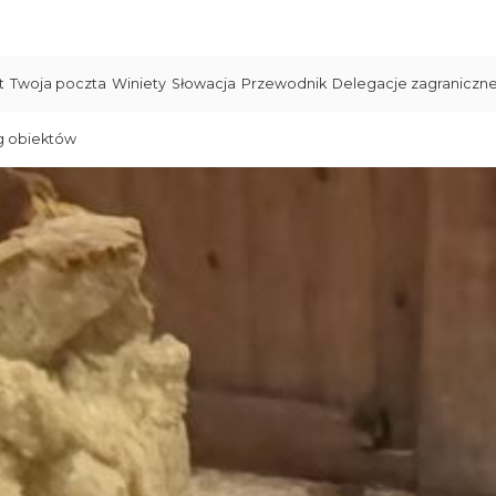
t
Twoja poczta
Winiety
Słowacja
Przewodnik
Delegacje zagraniczn
g obiektów