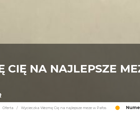
 CIĘ NA NAJLEPSZE ME
R
Numer
Oferta
/
Wycieczka Wezmę Cię na najlepsze meze w Pafos