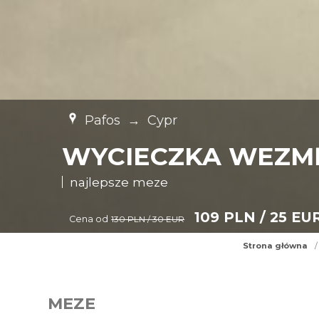
Pafos
→
Cypr
WYCIECZKA WEZMĘ
najlepsze meze
109 PLN / 25 EU
Cena od
130 PLN / 30 EUR
Strona główna
/
MEZE