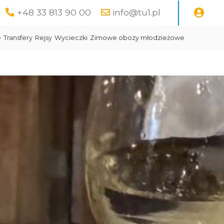
+48 33 813 90 00
info@tu1.pl
e
Transfery
Rejsy
Wycieczki
Zimowe obozy młodzieżowe