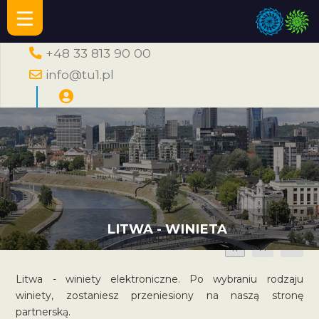
+48 33 813 90 00
info@tu1.pl
LITWA - WINIETA
A
A
A
Litwa - winiety elektroniczne. Po wybraniu rodzaju
winiety, zostaniesz przeniesiony na naszą stronę
partnerską.