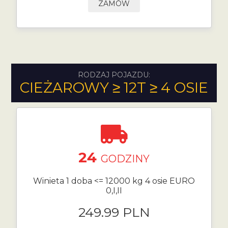
ZAMÓW
RODZAJ POJAZDU:
CIEŻAROWY ≥ 12T ≥ 4 OSIE
24
GODZINY
Winieta 1 doba <= 12000 kg 4 osie EURO
0,I,II
249.99 PLN