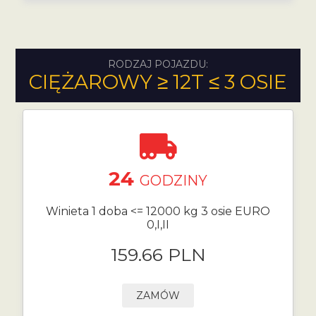
RODZAJ POJAZDU:
CIĘŻAROWY ≥ 12T ≤ 3 OSIE
24
GODZINY
Winieta 1 doba <= 12000 kg 3 osie EURO
0,I,II
159.66 PLN
ZAMÓW