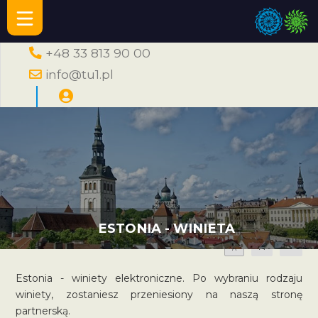
+48 33 813 90 00
info@tu1.pl
ESTONIA - WINIETA
A
A
A
Estonia - winiety elektroniczne. Po wybraniu rodzaju
winiety, zostaniesz przeniesiony na naszą stronę
partnerską.